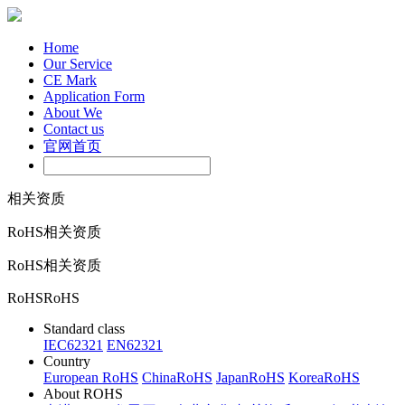
Home
Our Service
CE Mark
Application Form
About We
Contact us
官网首页
相关资质
RoHS
相关资质
RoHS
相关资质
RoHS
RoHS
Standard class
IEC62321
EN62321
Country
European RoHS
ChinaRoHS
JapanRoHS
KoreaRoHS
About ROHS